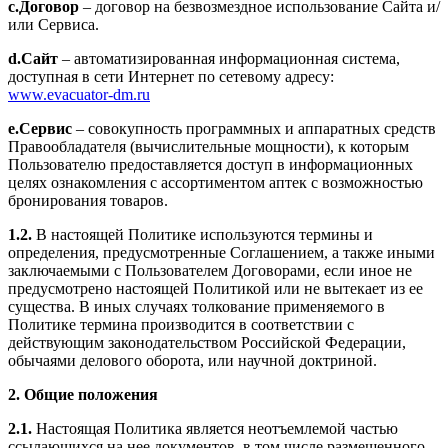
c.
Договор
– договор на безвозмездное использование Сайта и/
или Сервиса.
d.
Сайт
– автоматизированная информационная система,
доступная в сети Интернет по сетевому адресу:
www.evacuator-dm.ru
e.
Сервис
– совокупность программных и аппаратных средств
Правообладателя (вычислительные мощности), к которым
Пользователю предоставляется доступ в информационных
целях ознакомления с ассортиментом аптек с возможностью
бронирования товаров.
1.2.
В настоящей Политике используются термины и
определения, предусмотренные Соглашением, а также иными
заключаемыми с Пользователем Договорами, если иное не
предусмотрено настоящей Политикой или не вытекает из ее
существа. В иных случаях толкование применяемого в
Политике термина производится в соответствии с
действующим законодательством Российской Федерации,
обычаями делового оборота, или научной доктриной.
2. Общие положения
2.1.
Настоящая Политика является неотъемлемой частью
ссылающихся на нее документов, в том числе размещенного